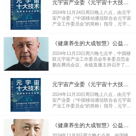
元宇宙产业委《元宇宙十大技
术》培训班第84期：陈清华《让
2024年11月24日周日晚上八点，由元宇
系统科学赋能我们的学习工作与
宙产业委（“中国移动通信联合会元宇宙
产业工作委员会”的简称）指导，元宇宙
生活》
产业委副主任委员兼联席秘书长、物链
芯工程技术研究院元宇宙研究所所长叶
毓睿创办的“燕园叶话”《元宇宙十大技
《健康养生的大成智慧》公益读
术》培训班进行到第84期。微信视频号
书分享会活动第42期
乐生活与爱IT、央链直播、DOIT、零壹
2024年11月23日周六晚七点半，中国移
财经、智能制造万里行、icloser社交元
联元宇宙产业工作委员会常务委员范金
宇宙、web3马甲哥、察访区块链、蔻享
鹏在腾讯会议、央链直播主持召开了
学术、元宇宙与碳中和研究院、卢山说
《健康养生的大成智慧43期》（读书会
AI精进等媒体直播或转载。客座嘉宾北
总120期）《黄帝内经》及钱学森《人
京师范大学教授陈清华老师讲解《让系
体科学与现代科学》共读。《健康养生
元宇宙产业委《元宇宙十大技
统科学赋能我们的学习工作与生活》。
的大成智慧43期》（读书会总120期）
术》培训班第83期：田苗子《迷
本期超8433人在线...
《黄帝内经》及钱学森《人体科学与现
2024年11月10日周日晚上八点，由元宇
思与重构:技术美学》
代科学》共读的活动内容：1.共读经典
宙产业委（“中国移动通信联合会元宇宙
理论《黄帝内经》上卷素问厥论篇第四
产业工作委员会”的简称）指导，元宇宙
十五；2.选读经典理论《论人体科学与
产业委副主任委员兼联席秘书长、物链
现代科技》（钱学森著）现代科技篇-体
芯工程技术研究院元宇宙研究所所长叶
系与结构：“十五、从实践、唯象理论到
毓睿创办的“燕园叶话”《元宇宙十大技
《健康养生的大成智慧》公益读
现代科学”；3.养生功法实践《第13讲第
术》培训班进行到第83期。微信视频号
书分享会活动第42期
14讲手少阳三焦经—...
乐生活与爱IT、央链直播、DOIT、零壹
2024年11月9日周六晚七点半，中国移