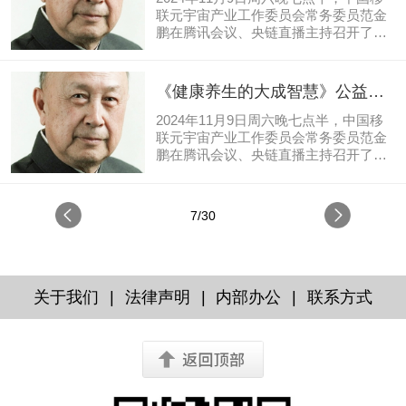
财经、智能制造万里行、web3马甲哥、
联元宇宙产业工作委员会常务委员范金
察访区块链、元宇宙与碳中和研究院、
鹏在腾讯会议、央链直播主持召开了
卢山说AI精进等媒体直播或转载。客座
《健康养生的大成智慧42期》（读书会
嘉宾达索系统的田苗子讲解《迷思与重
总119期）《黄帝内经》及钱学森《人
构:技术美学》。本期超9738人在线观
体科学与现代科学》共读。《健康养生
《健康养生的大成智慧》公益读
看。错过直播的朋友，可以在央链直播
的大成智慧42期》（读书会总119期）
书分享会活动第41期
看视频回放： 总结...
《黄帝内经》及钱学森《人体科学与现
2024年11月9日周六晚七点半，中国移
代科学》共读的活动内容：1.共读经典
联元宇宙产业工作委员会常务委员范金
理论《黄帝内经》上卷素问痿论篇第四
鹏在腾讯会议、央链直播主持召开了通
十四；2.选读经典理论《论人体科学与
告《健康养生的大成智慧41期》（读书
现代科技》（钱学森著）现代科技篇-体
会总118期）《黄帝内经》及钱学森
系与结构：“十三、正确认识基础科学与
《人体科学与现代科学》共读。通告
7/30
技术科学、工程技术的关系十四、系统
《健康养生的大成智慧41期》（读书会
科学与其他科学相结合”；3....
总118期）《黄帝内经》及钱学森《人
体科学与现代科学》共读的活动内容：
1.共读经典理论《黄帝内经》上卷素问
痹论篇第四十三；2.选读经典理论《论
|
|
|
关于我们
法律声明
内部办公
联系方式
人体科学与现代科技》（钱学森著）现
代科技篇-体系与结构：“十二、马列主
义的指导作用”；3.养生功法实践第13讲
手厥阴心包经——代...