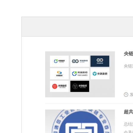
央链
央链
发
超共
总结
会及