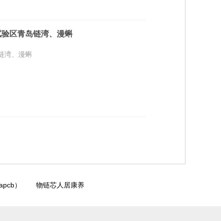
试验区青岛链湾、漫蝌
链湾、漫蝌
pcb）
物链芯人居康养