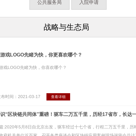
公共服务局
入院申请
战略与生态局
游戏LOGO先睹为快，你更喜欢哪个？
游戏LOGO先睹为快，你喜欢哪个？
布时间：2021-03-17
查看详细
识“区块链共同体”重磅！驱车二万五千里，历经17省市，长达
篇:2020年5月8日自北京出发，驱车经过十七个省，行程二万五千里，
政府机关单位近百家，召开各类座谈会和区块链应用案例现场评审会总计