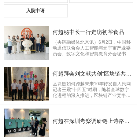
入院申请
何超秘书长一行走访初爷食品
（央链融媒体北京讯）6月2日，中国移
动通信联合会人工智能与元宇宙产业委
员会、数字文化和智慧教育分会秘书长
何超带队，AI元宇宙产业委副秘书长王
玉真、明月三千里韩式烤肉创始人许
红、董事长秘书何艾芸、明月三千里二
何超拜会刘文献共创“区块链共同
十一坊总经理稂时丽、综合与拓展副总
体” 共筑深圳新奥莱数谷
经理邱桐、运营与品销副总经理李旻
区块链如何跨越未来10年转发自人民网
桐，央链直播代表李海霞到访初爷食品
记者王震“十四五”时期，随着全球数字
（天津）有限责任公司实地调研。本次
化进程的深入推进，区块链产业竞争将
走访紧扣联通“时光门”2026—2029全国
更加激烈。作为新兴数字产业之一，区
合作伙伴招募、2026元宇宙AI数据要
块链在产业变革中发挥着重要作用。近
素“金杏奖”全国大赛、明月三千里品牌
年来，区块链技术和产业在全球范围内
IP+全国合伙人计划三大产业项目落地需
快速发展，应用已延伸到数字金融、物
何超在深圳考察调研链上诗路落
求，围绕餐饮ESG建设...
联网、智能制造、供应链管理、数字资
户潮玩展和央链直播推进工作
产交易等多个领域，展现出广阔的应用
前景。日前，工信部、网信办印发《关