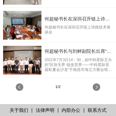
于加快推动区块链技术应用和产业发展
的指导意见》（以下简称《指导意
见》），进一步明确了区块链行业未来
何超秘书长在深圳召开链上诗路
10年的发展目标——到2025年，我国区
块链产业综合实力...
技术座谈会
何超秘书长在深圳召开链上诗路技术座
谈会
何超秘书长与刘鲆副院长出席“区
块无界·链改世界——中科星际私
2021年7月3日14：30，由中科星际主办
董会沙龙”
的“区块无界·链改世界——中科星际首
届私董会沙龙”于南昌市海立方聚会馆正
式召开。出席本次会议的领导嘉宾有：
刘 鲆 中国通信工业协会区块链专委会
（CCIAPCB）副主任委员、中科星际董
1/2
事长何 超 央链全球、物链芯工程技术
研究院中国通信工业协会区块链专委会
及数字经济分会四机构秘书长彭滨
红 原省委党校行政学院书记、院长
肖 燕 江西经管院电子与信息工程学院
|
|
|
关于我们
法律声明
内部办公
联系方式
副院长彭新元 原江西人民出版社副社