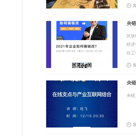
发
央链
区块
经济
任工
发
央链
央链
发