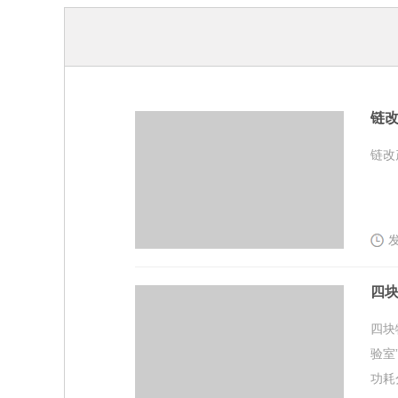
链
链改
发
四
四块
验室
功耗