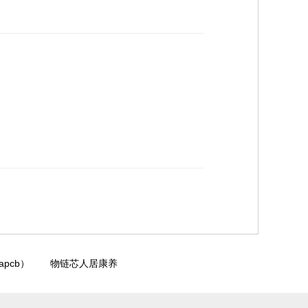
pcb）
物链芯人居康养