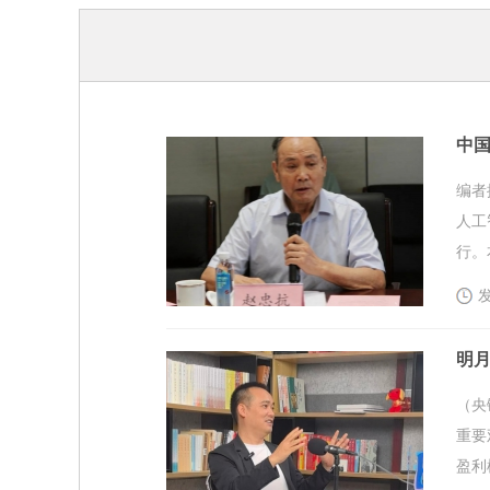
中国
编者
人工
行。
发
明
（央
重要
盈利