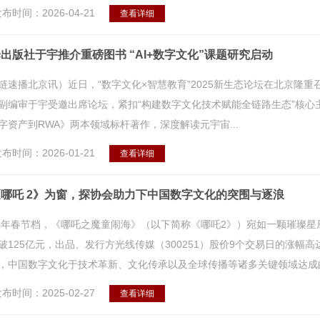
布时间：2026-04-21
查看详细
出版社于宇推介重磅图书 “AI+数字文化”课题研究启动
链速播北京讯）近日，“数字文化×智慧教育”2025新生态论坛在北京隆
副编审于宇受邀出席论坛，紧扣“构建数字文化技术赋能全链路生态”核心
字资产到RWA》两本领域标杆著作，深度解读元宇宙...
布时间：2026-01-21
查看详细
哪吒 2》为窗，探协会助力下中国数字文化的突围与逐浪
25年春节档，《哪吒之魔童闹海》（以下简称《哪吒2》）宛如一颗璀璨星辰
破125亿元，出品、发行方光线传媒（300251）股价9个交易日的涨幅高
，中国数字文化于技术革新、文化传承以及全球传播等诸多关键领域达成的
布时间：2025-02-27
查看详细