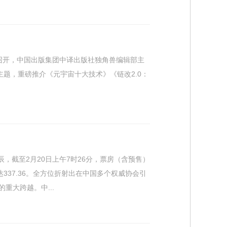
重召开，中国出版集团中译出版社独角兽编辑部主
主题，重磅推介《元宇宙十大技术》《链改2.0：
，截至2月20日上午7时26分，票房（含预售）
达337.36。全方位折射出在中国多个权威协会引
重大跨越。中...