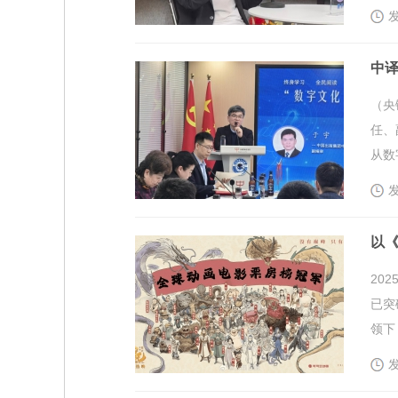
发
中译
（央
任、
从数
发
以《
20
已突
领下
发