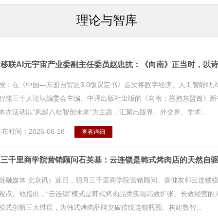
理论与智库
移联AI元宇宙产业委副主任委员赵忠抗：《向南》正当时，以诗
按：在《中国—东盟自贸区3.0版议定书》首次将数字经济、人工智能纳
智能三十人论坛编委会主编、中译出版社出版的《向南：邕抱东盟篇》新
本次活动以“风起八桂智创未来”为主题，汇聚出版界、外交界、学术...
布时间：2026-06-18
查看详细
月三千里商学院营销顾问石英基：云连锁是韩式烤肉店的天然自
链融媒体 北京讯）近日，明月三千里商学院营销顾问、喜健友邻云连锁
观点。他指出，“云连锁”模式是韩式烤肉品类实现高效扩张、长效经营的
模式创新三大维度，为韩式烤肉品牌突破传统连锁瓶颈、构建数智...