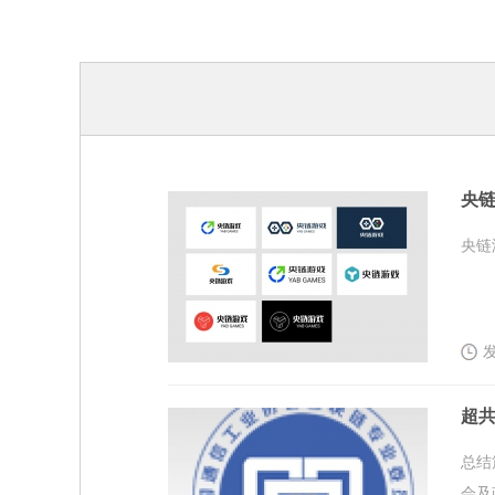
央链
央链
发
超共
总结
会及