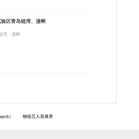
试验区青岛链湾、漫蝌
链湾、漫蝌
pcb）
物链芯人居康养