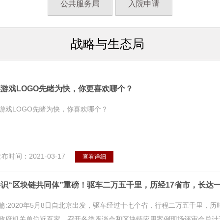
公共服务局
入院申请
战略与生态局
游戏LOGO先睹为快，你更喜欢哪个？
游戏LOGO先睹为快，你喜欢哪个？
布时间：2021-03-17
查看详细
识“区块链共同体”重磅！驱车二万五千里，历经17省市，长达
篇:2020年5月8日自北京出发，驱车经过十七个省，行程二万五千里，
政府机关单位近百家，召开各类座谈会和区块链应用案例现场评审会总计