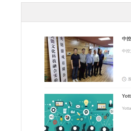
中
中控
发
Yo
Yo